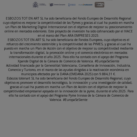
ESBOZOS TOT EN ART SL ha sido beneficiaria del Fondo Europeo de Desarrollo Regional
cuyo objetivo es mejorar la competitividad de las Pymes y gracias al cual ha puesto en marcha
un Plan de Marketing Digital Internacional con el objetivo de mejorar su posicionamiento
online en mercados exteriores. Este proyecto de inversión ha sido cofinanciado por el IVACE
en el marco del Plan ARA EMPRESES 2025.
ESBOZOS TOT EN ART SL ha sido beneficiaria de Fondos Europeos, cuyo objetivo es el
refuerzo del crecimiento sostenible y la competitividad de las PYMES, y gracias al cual ha
puesto en marcha un Plan de Acción con el objetivo de mejorar su competitividad mediante
la transformación digital, la promoción online y el comercio electrónico en mercados
internacionales durante el año 2025. Para ello ha contado con el apoyo del Programa
Xpande Digital de la Cámara de Comercio de Valencia. #EuropaSeSiente
Actividad financiada por la Generalitat Valenciana, Conselleria de Innovación, Industria,
Comercio y Turismo, en el marco de las ayudas dirigidas a la reactivación económica en
municipios afectados por la DANA (EMDANA 2025) con 9.884,31 €.
Esbozos totenart SL ha sido beneficiaria del Fondo Europeo de Desarrollo Regional, cuyo
objetivo es promover el desarrollo tecnológico, la innovación y una investigación de calidad,
gracias al cual ha puesto en marcha un Plan de Acción con el objetivo de mejorar la
competitividad empresarial apoyada en la innovación de la pyme, durante el año 2025. Para
ello ha contado con el apoyo del Programa Pyme Innova de la Cámara de Comercio de
Valencia. #EuropaSeSiente