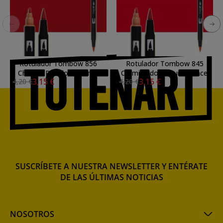
Rotulador Tombow 856
Rotulador Tombow 845
Chinese Red doble punta
Carmine doble punta pincel
3,15 €
3,15 €
4,20 €
4,20 €
pincel
SUSCRÍBETE A NUESTRA NEWSLETTER Y ENTÉRATE
DE LAS ÚLTIMAS NOTICIAS
NOSOTROS