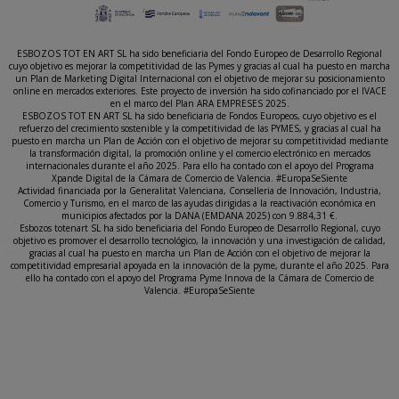
ESBOZOS TOT EN ART SL ha sido beneficiaria del Fondo Europeo de Desarrollo Regional
cuyo objetivo es mejorar la competitividad de las Pymes y gracias al cual ha puesto en marcha
un Plan de Marketing Digital Internacional con el objetivo de mejorar su posicionamiento
online en mercados exteriores. Este proyecto de inversión ha sido cofinanciado por el IVACE
en el marco del Plan ARA EMPRESES 2025.
ESBOZOS TOT EN ART SL ha sido beneficiaria de Fondos Europeos, cuyo objetivo es el
refuerzo del crecimiento sostenible y la competitividad de las PYMES, y gracias al cual ha
puesto en marcha un Plan de Acción con el objetivo de mejorar su competitividad mediante
la transformación digital, la promoción online y el comercio electrónico en mercados
internacionales durante el año 2025. Para ello ha contado con el apoyo del Programa
Xpande Digital de la Cámara de Comercio de Valencia. #EuropaSeSiente
Actividad financiada por la Generalitat Valenciana, Conselleria de Innovación, Industria,
Comercio y Turismo, en el marco de las ayudas dirigidas a la reactivación económica en
municipios afectados por la DANA (EMDANA 2025) con 9.884,31 €.
Esbozos totenart SL ha sido beneficiaria del Fondo Europeo de Desarrollo Regional, cuyo
objetivo es promover el desarrollo tecnológico, la innovación y una investigación de calidad,
gracias al cual ha puesto en marcha un Plan de Acción con el objetivo de mejorar la
competitividad empresarial apoyada en la innovación de la pyme, durante el año 2025. Para
ello ha contado con el apoyo del Programa Pyme Innova de la Cámara de Comercio de
Valencia. #EuropaSeSiente