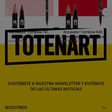
Rotulador Tombow 761
Rotulador Tombow 845
Carnation doble punta
Carmine doble punta pincel
3,15 €
3,15 €
4,20 €
4,20 €
pincel
SUSCRÍBETE A NUESTRA NEWSLETTER Y ENTÉRATE
DE LAS ÚLTIMAS NOTICIAS
NOSOTROS