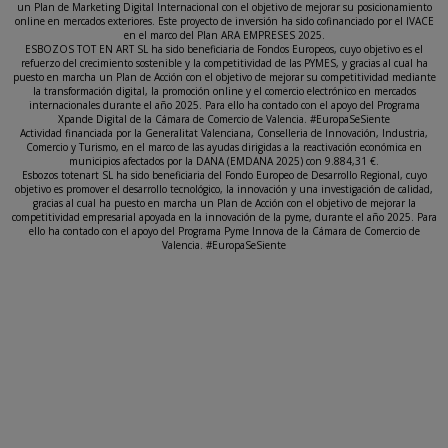
un Plan de Marketing Digital Internacional con el objetivo de mejorar su posicionamiento
online en mercados exteriores. Este proyecto de inversión ha sido cofinanciado por el IVACE
en el marco del Plan ARA EMPRESES 2025.
ESBOZOS TOT EN ART SL ha sido beneficiaria de Fondos Europeos, cuyo objetivo es el
refuerzo del crecimiento sostenible y la competitividad de las PYMES, y gracias al cual ha
puesto en marcha un Plan de Acción con el objetivo de mejorar su competitividad mediante
la transformación digital, la promoción online y el comercio electrónico en mercados
internacionales durante el año 2025. Para ello ha contado con el apoyo del Programa
Xpande Digital de la Cámara de Comercio de Valencia. #EuropaSeSiente
Actividad financiada por la Generalitat Valenciana, Conselleria de Innovación, Industria,
Comercio y Turismo, en el marco de las ayudas dirigidas a la reactivación económica en
municipios afectados por la DANA (EMDANA 2025) con 9.884,31 €.
Esbozos totenart SL ha sido beneficiaria del Fondo Europeo de Desarrollo Regional, cuyo
objetivo es promover el desarrollo tecnológico, la innovación y una investigación de calidad,
gracias al cual ha puesto en marcha un Plan de Acción con el objetivo de mejorar la
competitividad empresarial apoyada en la innovación de la pyme, durante el año 2025. Para
ello ha contado con el apoyo del Programa Pyme Innova de la Cámara de Comercio de
Valencia. #EuropaSeSiente