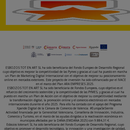
ESBOZOS TOT EN ART SL ha sido beneficiaria del Fondo Europeo de Desarrollo Regional
cuyo objetivo es mejorar la competitividad de las Pymes y gracias al cual ha puesto en marcha
un Plan de Marketing Digital Internacional con el objetivo de mejorar su posicionamiento
online en mercados exteriores. Este proyecto de inversión ha sido cofinanciado por el IVACE
en el marco del Plan ARA EMPRESES 2025.
ESBOZOS TOT EN ART SL ha sido beneficiaria de Fondos Europeos, cuyo objetivo es el
refuerzo del crecimiento sostenible y la competitividad de las PYMES, y gracias al cual ha
puesto en marcha un Plan de Acción con el objetivo de mejorar su competitividad mediante
la transformación digital, la promoción online y el comercio electrónico en mercados
internacionales durante el año 2025. Para ello ha contado con el apoyo del Programa
Xpande Digital de la Cámara de Comercio de Valencia. #EuropaSeSiente
Actividad financiada por la Generalitat Valenciana, Conselleria de Innovación, Industria,
Comercio y Turismo, en el marco de las ayudas dirigidas a la reactivación económica en
municipios afectados por la DANA (EMDANA 2025) con 9.884,31 €.
Esbozos totenart SL ha sido beneficiaria del Fondo Europeo de Desarrollo Regional, cuyo
objetivo es promover el desarrollo tecnológico, la innovación y una investigación de calidad,