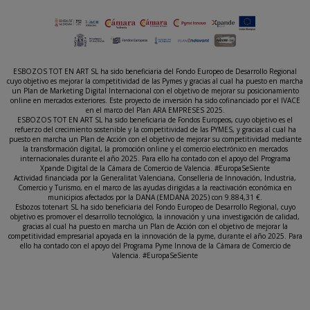
ESBOZOS TOT EN ART SL ha sido beneficiaria del Fondo Europeo de Desarrollo Regional
cuyo objetivo es mejorar la competitividad de las Pymes y gracias al cual ha puesto en marcha
un Plan de Marketing Digital Internacional con el objetivo de mejorar su posicionamiento
online en mercados exteriores. Este proyecto de inversión ha sido cofinanciado por el IVACE
en el marco del Plan ARA EMPRESES 2025.
ESBOZOS TOT EN ART SL ha sido beneficiaria de Fondos Europeos, cuyo objetivo es el
refuerzo del crecimiento sostenible y la competitividad de las PYMES, y gracias al cual ha
puesto en marcha un Plan de Acción con el objetivo de mejorar su competitividad mediante
la transformación digital, la promoción online y el comercio electrónico en mercados
internacionales durante el año 2025. Para ello ha contado con el apoyo del Programa
Xpande Digital de la Cámara de Comercio de Valencia. #EuropaSeSiente
Actividad financiada por la Generalitat Valenciana, Conselleria de Innovación, Industria,
Comercio y Turismo, en el marco de las ayudas dirigidas a la reactivación económica en
municipios afectados por la DANA (EMDANA 2025) con 9.884,31 €.
Esbozos totenart SL ha sido beneficiaria del Fondo Europeo de Desarrollo Regional, cuyo
objetivo es promover el desarrollo tecnológico, la innovación y una investigación de calidad,
gracias al cual ha puesto en marcha un Plan de Acción con el objetivo de mejorar la
competitividad empresarial apoyada en la innovación de la pyme, durante el año 2025. Para
ello ha contado con el apoyo del Programa Pyme Innova de la Cámara de Comercio de
Valencia. #EuropaSeSiente