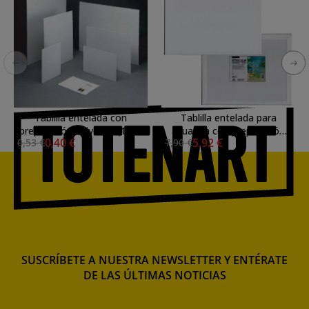
Tablilla entelada con
Tablilla entelada para
preparación universal (12x9
acuarela con preparación
0,40 €
5,92 €
0,53 €
7,90 €
cm)
universal (40x50 cm)
SUSCRÍBETE A NUESTRA NEWSLETTER Y ENTÉRATE
DE LAS ÚLTIMAS NOTICIAS