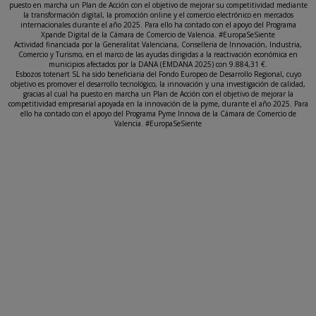
puesto en marcha un Plan de Acción con el objetivo de mejorar su competitividad mediante
la transformación digital, la promoción online y el comercio electrónico en mercados
internacionales durante el año 2025. Para ello ha contado con el apoyo del Programa
Xpande Digital de la Cámara de Comercio de Valencia. #EuropaSeSiente
Actividad financiada por la Generalitat Valenciana, Conselleria de Innovación, Industria,
Comercio y Turismo, en el marco de las ayudas dirigidas a la reactivación económica en
municipios afectados por la DANA (EMDANA 2025) con 9.884,31 €.
Esbozos totenart SL ha sido beneficiaria del Fondo Europeo de Desarrollo Regional, cuyo
objetivo es promover el desarrollo tecnológico, la innovación y una investigación de calidad,
gracias al cual ha puesto en marcha un Plan de Acción con el objetivo de mejorar la
competitividad empresarial apoyada en la innovación de la pyme, durante el año 2025. Para
ello ha contado con el apoyo del Programa Pyme Innova de la Cámara de Comercio de
Valencia. #EuropaSeSiente