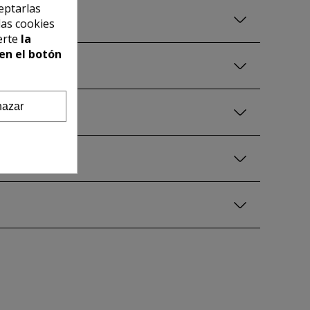
eptarlas
las cookies
erte
la
en el botón
azar