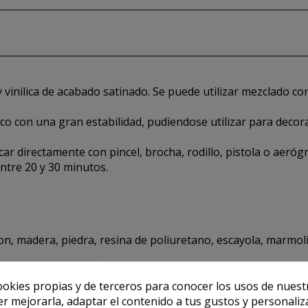
 vinilica de acabado satinado. Se puede utilizar mezclado c
co con una gran estabilidad, pudiendose utilizar para decor
car directamente con pincel, brocha, rodillo, pistola o aeróg
ntre 20 y 30 minutos.
n, madera, piedra, resina de poliuretano, escayola, marmolina
ookies propias y de terceros para conocer los usos de nuest
er mejorarla, adaptar el contenido a tus gustos y personaliz