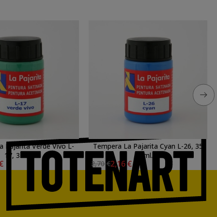
 Pajarita Verde Vivo L-
Tempera La Pajarita Cyan L-26, 35
17, 35 ml.
ml.
 €
2,16 €
2,70 €