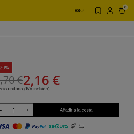
0
ES
-20%
2,16 €
,70 €
cio unitario (IVA incluido)
Añadir a la cesta