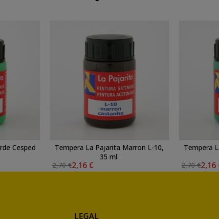
erde Cesped
Tempera La Pajarita Marron L-10,
Tempera La
35 ml.
2,16 €
2,16
2,70 €
2,70 €
LEGAL