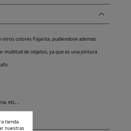
on otros colores Pajarita, pudiendose ademas
ar multitud de objetos, ya que es una pintura
rafo.
, etc, ...
ra tienda
ar nuestras