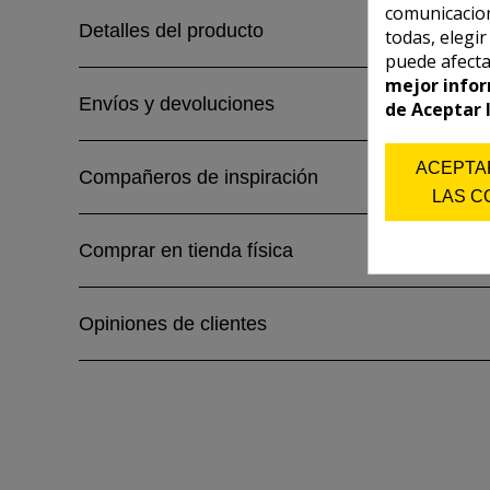
comunicacion
Detalles del producto
todas, elegi
puede afecta
mejor infor
Envíos y devoluciones
de Aceptar 
ACEPTA
Compañeros de inspiración
LAS C
Comprar en tienda física
Opiniones de clientes