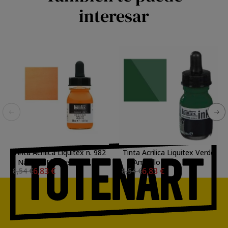
interesar
Tinta Acrilica Liquitex n. 982
Tinta Acrilica Liquitex Verde
Naranja Fluorescente, 30
Amarillo Ftalo, 30 ml.
6,83 €
6,83 €
8,54 €
8,54 €
ml.