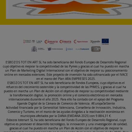
ESBOZOS TOT EN ART SL ha sido beneficiaria del Fondo Europeo de Desarrollo Regional
cuyo objetivo es mejorar la competitividad de las Pymes y gracias al cual ha puesto en marcha
un Plan de Marketing Digital Internacional con el objetivo de mejorar su posicionamiento
online en mercados exteriores. Este proyecto de inversión ha sido cofinanciado por el IVACE
en el marco del Plan ARA EMPRESES 2025.
ESBOZOS TOT EN ART SL ha sido beneficiaria de Fondos Europeos, cuyo objetivo es el
refuerzo del crecimiento sostenible y la competitividad de las PYMES, y gracias al cual ha
puesto en marcha un Plan de Acción con el objetivo de mejorar su competitividad mediante
la transformación digital, la promoción online y el comercio electrónico en mercados
internacionales durante el año 2025. Para ello ha contado con el apoyo del Programa
Xpande Digital de la Cámara de Comercio de Valencia. #EuropaSeSiente
Actividad financiada por la Generalitat Valenciana, Conselleria de Innovación, Industria,
Comercio y Turismo, en el marco de las ayudas dirigidas a la reactivación económica en
municipios afectados por la DANA (EMDANA 2025) con 9.884,31 €.
Esbozos totenart SL ha sido beneficiaria del Fondo Europeo de Desarrollo Regional, cuyo
objetivo es promover el desarrollo tecnológico, la innovación y una investigación de calidad,
gracias al cual ha puesto en marcha un Plan de Acción con el objetivo de mejorar la