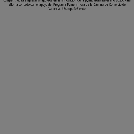
competitividad empresarial apoyada en la innovación de la pyme, durante el año 2025. Para
ello ha contado con el apoyo del Programa Pyme Innova de la Cámara de Comercio de
Valencia. #EuropaSeSiente