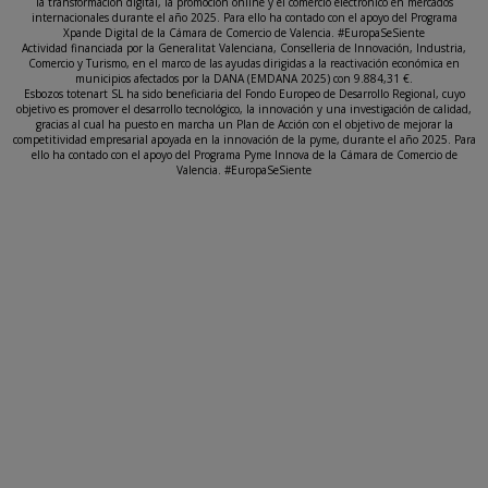
la transformación digital, la promoción online y el comercio electrónico en mercados
internacionales durante el año 2025. Para ello ha contado con el apoyo del Programa
Xpande Digital de la Cámara de Comercio de Valencia. #EuropaSeSiente
Actividad financiada por la Generalitat Valenciana, Conselleria de Innovación, Industria,
Comercio y Turismo, en el marco de las ayudas dirigidas a la reactivación económica en
municipios afectados por la DANA (EMDANA 2025) con 9.884,31 €.
Esbozos totenart SL ha sido beneficiaria del Fondo Europeo de Desarrollo Regional, cuyo
objetivo es promover el desarrollo tecnológico, la innovación y una investigación de calidad,
gracias al cual ha puesto en marcha un Plan de Acción con el objetivo de mejorar la
competitividad empresarial apoyada en la innovación de la pyme, durante el año 2025. Para
ello ha contado con el apoyo del Programa Pyme Innova de la Cámara de Comercio de
Valencia. #EuropaSeSiente