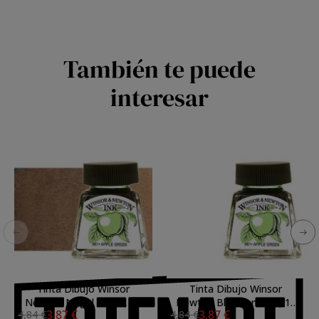
También te puede
interesar
Tinta Dibujo Winsor
Tinta Dibujo Winsor
Newton Nogal n. 441, 14
Newton Blanco n. 702, 14
3,87 €
3,87 €
4,84 €
4,84 €
ml.
ml.