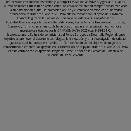
refuerzo del crecimiento sostenible y la competitividad de las PYMES, y gracias al cual ha
puesto en marcha un Plan de Acción con el objetivo de mejorar su competitividad mediante
la transformación digital, la promoción online y el comercio electrónico en mercados
internacionales durante el año 2025. Para ello ha contado con el apoyo del Programa
Xpande Digital de la Cámara de Comercio de Valencia. #EuropaSeSiente
Actividad financiada por la Generalitat Valenciana, Conselleria de Innovación, Industria,
Comercio y Turismo, en el marco de las ayudas dirigidas a la reactivación económica en
municipios afectados por la DANA (EMDANA 2025) con 9.884,31 €.
Esbozos totenart SL ha sido beneficiaria del Fondo Europeo de Desarrollo Regional, cuyo
objetivo es promover el desarrollo tecnológico, la innovación y una investigación de calidad,
gracias al cual ha puesto en marcha un Plan de Acción con el objetivo de mejorar la
competitividad empresarial apoyada en la innovación de la pyme, durante el año 2025. Para
ello ha contado con el apoyo del Programa Pyme Innova de la Cámara de Comercio de
Valencia. #EuropaSeSiente