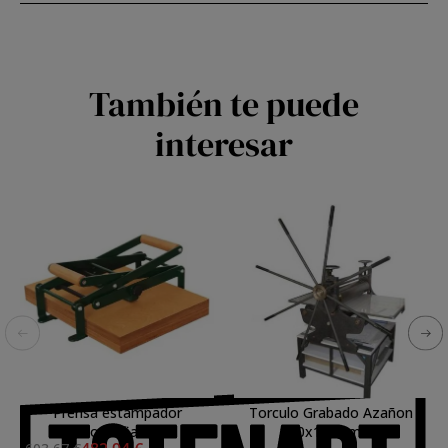
También te puede
interesar
Prensa estampador
Torculo Grabado Azañon
xilografia A3
80x120 cm. -