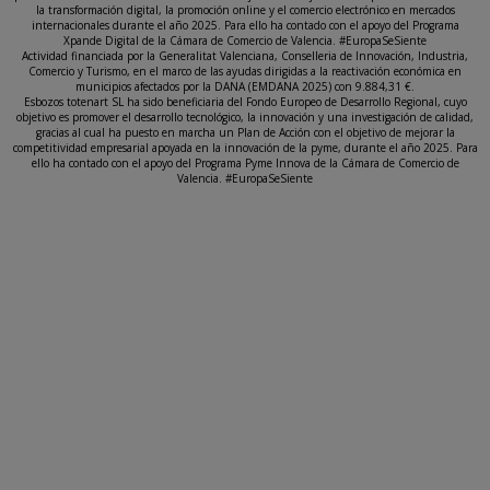
la transformación digital, la promoción online y el comercio electrónico en mercados
internacionales durante el año 2025. Para ello ha contado con el apoyo del Programa
Xpande Digital de la Cámara de Comercio de Valencia. #EuropaSeSiente
Actividad financiada por la Generalitat Valenciana, Conselleria de Innovación, Industria,
Comercio y Turismo, en el marco de las ayudas dirigidas a la reactivación económica en
municipios afectados por la DANA (EMDANA 2025) con 9.884,31 €.
Esbozos totenart SL ha sido beneficiaria del Fondo Europeo de Desarrollo Regional, cuyo
objetivo es promover el desarrollo tecnológico, la innovación y una investigación de calidad,
gracias al cual ha puesto en marcha un Plan de Acción con el objetivo de mejorar la
competitividad empresarial apoyada en la innovación de la pyme, durante el año 2025. Para
ello ha contado con el apoyo del Programa Pyme Innova de la Cámara de Comercio de
Valencia. #EuropaSeSiente