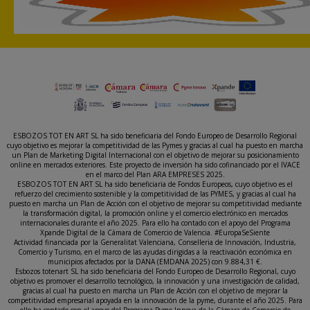
ESBOZOS TOT EN ART SL ha sido beneficiaria del Fondo Europeo de Desarrollo Regional
cuyo objetivo es mejorar la competitividad de las Pymes y gracias al cual ha puesto en marcha
un Plan de Marketing Digital Internacional con el objetivo de mejorar su posicionamiento
online en mercados exteriores. Este proyecto de inversión ha sido cofinanciado por el IVACE
en el marco del Plan ARA EMPRESES 2025.
ESBOZOS TOT EN ART SL ha sido beneficiaria de Fondos Europeos, cuyo objetivo es el
refuerzo del crecimiento sostenible y la competitividad de las PYMES, y gracias al cual ha
puesto en marcha un Plan de Acción con el objetivo de mejorar su competitividad mediante
la transformación digital, la promoción online y el comercio electrónico en mercados
internacionales durante el año 2025. Para ello ha contado con el apoyo del Programa
Xpande Digital de la Cámara de Comercio de Valencia. #EuropaSeSiente
Actividad financiada por la Generalitat Valenciana, Conselleria de Innovación, Industria,
Comercio y Turismo, en el marco de las ayudas dirigidas a la reactivación económica en
municipios afectados por la DANA (EMDANA 2025) con 9.884,31 €.
Esbozos totenart SL ha sido beneficiaria del Fondo Europeo de Desarrollo Regional, cuyo
objetivo es promover el desarrollo tecnológico, la innovación y una investigación de calidad,
gracias al cual ha puesto en marcha un Plan de Acción con el objetivo de mejorar la
competitividad empresarial apoyada en la innovación de la pyme, durante el año 2025. Para
ello ha contado con el apoyo del Programa Pyme Innova de la Cámara de Comercio de