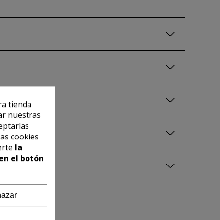
ra tienda
ar nuestras
eptarlas
las cookies
erte
la
en el botón
azar