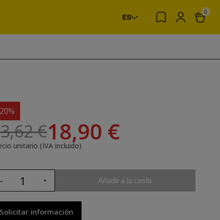
0
ES
-20%
18,90 €
3,62 €
cio unitario (IVA incluido)
Añadir a la cesta
Solicitar información