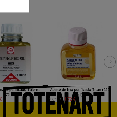
inaza purificado Talens,
Aceite de lino purificado Titan (250
75 ml.
ml)
 €
11,72 €
17,50 €