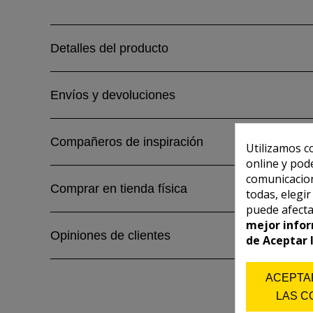
Detalles del producto
Envíos y devoluciones
Compañeros de inspiración
Utilizamos c
online y pod
comunicacion
Comprar en tienda física
todas, elegi
puede afecta
mejor infor
Opiniones de clientes
de Aceptar 
ACEPTA
LAS C