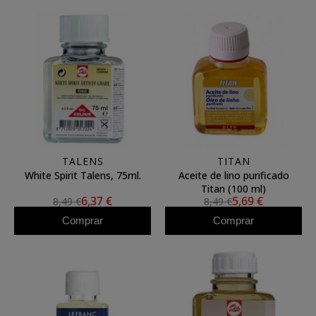
TALENS
TITAN
White Spirit Talens, 75ml.
Aceite de lino purificado
Titan (100 ml)
6,37 €
5,69 €
8,49 €
8,49 €
Comprar
Comprar