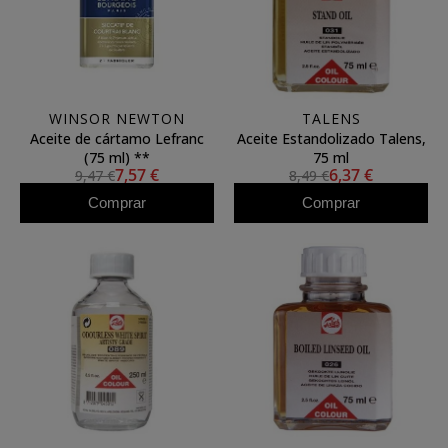
WINSOR NEWTON
TALENS
Aceite de cártamo Lefranc
Aceite Estandolizado Talens,
(75 ml) **
75 ml
7,57 €
6,37 €
9,47 €
8,49 €
Comprar
Comprar