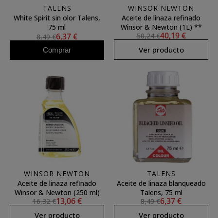
TALENS
WINSOR NEWTON
White Spirit sin olor Talens,
Aceite de linaza refinado
75 ml
Winsor & Newton (1L) **
40,19 €
6,37 €
50,24 €
8,49 €
Ver producto
Comprar
WINSOR NEWTON
TALENS
Aceite de linaza refinado
Aceite de linaza blanqueado
Winsor & Newton (250 ml)
Talens, 75 ml
13,06 €
6,37 €
16,32 €
8,49 €
Ver producto
Ver producto