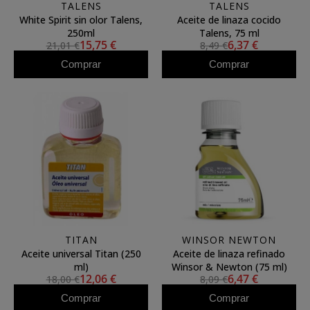
TALENS
TALENS
White Spirit sin olor Talens,
Aceite de linaza cocido
250ml
Talens, 75 ml
15,75 €
6,37 €
21,01 €
8,49 €
Comprar
Comprar
TITAN
WINSOR NEWTON
Aceite universal Titan (250
Aceite de linaza refinado
ml)
Winsor & Newton (75 ml)
12,06 €
6,47 €
18,00 €
8,09 €
Comprar
Comprar