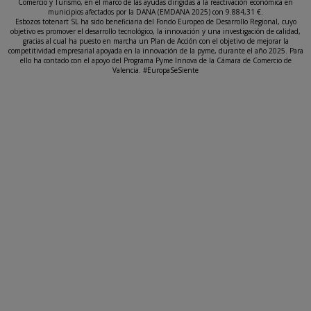
Comercio y Turismo, en el marco de las ayudas dirigidas a la reactivación económica en
municipios afectados por la DANA (EMDANA 2025) con 9.884,31 €.
Esbozos totenart SL ha sido beneficiaria del Fondo Europeo de Desarrollo Regional, cuyo
objetivo es promover el desarrollo tecnológico, la innovación y una investigación de calidad,
gracias al cual ha puesto en marcha un Plan de Acción con el objetivo de mejorar la
competitividad empresarial apoyada en la innovación de la pyme, durante el año 2025. Para
ello ha contado con el apoyo del Programa Pyme Innova de la Cámara de Comercio de
Valencia. #EuropaSeSiente