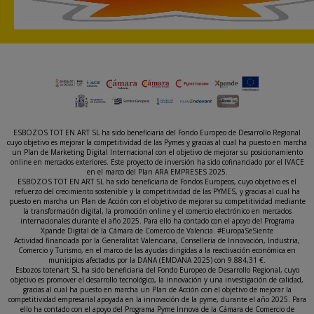
ESBOZOS TOT EN ART SL ha sido beneficiaria del Fondo Europeo de Desarrollo Regional
cuyo objetivo es mejorar la competitividad de las Pymes y gracias al cual ha puesto en marcha
un Plan de Marketing Digital Internacional con el objetivo de mejorar su posicionamiento
online en mercados exteriores. Este proyecto de inversión ha sido cofinanciado por el IVACE
en el marco del Plan ARA EMPRESES 2025.
ESBOZOS TOT EN ART SL ha sido beneficiaria de Fondos Europeos, cuyo objetivo es el
refuerzo del crecimiento sostenible y la competitividad de las PYMES, y gracias al cual ha
puesto en marcha un Plan de Acción con el objetivo de mejorar su competitividad mediante
la transformación digital, la promoción online y el comercio electrónico en mercados
internacionales durante el año 2025. Para ello ha contado con el apoyo del Programa
Xpande Digital de la Cámara de Comercio de Valencia. #EuropaSeSiente
Actividad financiada por la Generalitat Valenciana, Conselleria de Innovación, Industria,
Comercio y Turismo, en el marco de las ayudas dirigidas a la reactivación económica en
municipios afectados por la DANA (EMDANA 2025) con 9.884,31 €.
Esbozos totenart SL ha sido beneficiaria del Fondo Europeo de Desarrollo Regional, cuyo
objetivo es promover el desarrollo tecnológico, la innovación y una investigación de calidad,
gracias al cual ha puesto en marcha un Plan de Acción con el objetivo de mejorar la
competitividad empresarial apoyada en la innovación de la pyme, durante el año 2025. Para
ello ha contado con el apoyo del Programa Pyme Innova de la Cámara de Comercio de