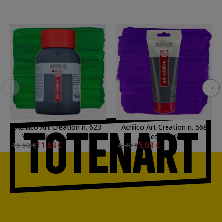
Acrílico Art Creation n. 623
Acrílico Art Creation n. 568
Verde Vejiga (750 ml.)
Violeta azulado
11,63 €
5,03 €
15,50 €
6,70 €
permanente (200 ml.)