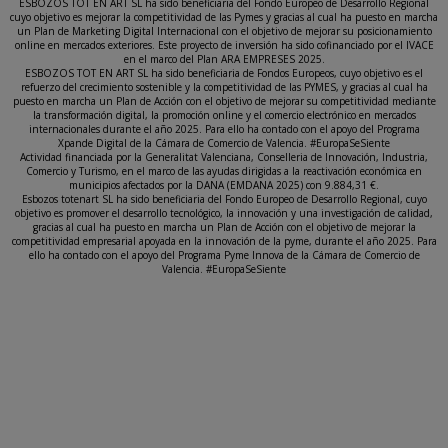
ESBOZOS TOT EN ART SL ha sido beneficiaria del Fondo Europeo de Desarrollo Regional
cuyo objetivo es mejorar la competitividad de las Pymes y gracias al cual ha puesto en marcha
un Plan de Marketing Digital Internacional con el objetivo de mejorar su posicionamiento
online en mercados exteriores. Este proyecto de inversión ha sido cofinanciado por el IVACE
en el marco del Plan ARA EMPRESES 2025.
ESBOZOS TOT EN ART SL ha sido beneficiaria de Fondos Europeos, cuyo objetivo es el
refuerzo del crecimiento sostenible y la competitividad de las PYMES, y gracias al cual ha
puesto en marcha un Plan de Acción con el objetivo de mejorar su competitividad mediante
la transformación digital, la promoción online y el comercio electrónico en mercados
internacionales durante el año 2025. Para ello ha contado con el apoyo del Programa
Xpande Digital de la Cámara de Comercio de Valencia. #EuropaSeSiente
Actividad financiada por la Generalitat Valenciana, Conselleria de Innovación, Industria,
Comercio y Turismo, en el marco de las ayudas dirigidas a la reactivación económica en
municipios afectados por la DANA (EMDANA 2025) con 9.884,31 €.
Esbozos totenart SL ha sido beneficiaria del Fondo Europeo de Desarrollo Regional, cuyo
objetivo es promover el desarrollo tecnológico, la innovación y una investigación de calidad,
gracias al cual ha puesto en marcha un Plan de Acción con el objetivo de mejorar la
competitividad empresarial apoyada en la innovación de la pyme, durante el año 2025. Para
ello ha contado con el apoyo del Programa Pyme Innova de la Cámara de Comercio de
Valencia. #EuropaSeSiente