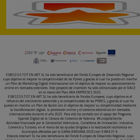
ESBOZOS TOT EN ART SL ha sido beneficiaria del Fondo Europeo de Desarrollo Regional
cuyo objetivo es mejorar la competitividad de las Pymes y gracias al cual ha puesto en marcha
un Plan de Marketing Digital Internacional con el objetivo de mejorar su posicionamiento
online en mercados exteriores. Este proyecto de inversión ha sido cofinanciado por el IVACE
en el marco del Plan ARA EMPRESES 2025.
ESBOZOS TOT EN ART SL ha sido beneficiaria de Fondos Europeos, cuyo objetivo es el
refuerzo del crecimiento sostenible y la competitividad de las PYMES, y gracias al cual ha
puesto en marcha un Plan de Acción con el objetivo de mejorar su competitividad mediante
la transformación digital, la promoción online y el comercio electrónico en mercados
internacionales durante el año 2025. Para ello ha contado con el apoyo del Programa
Xpande Digital de la Cámara de Comercio de Valencia. #EuropaSeSiente
Actividad financiada por la Generalitat Valenciana, Conselleria de Innovación, Industria,
Comercio y Turismo, en el marco de las ayudas dirigidas a la reactivación económica en
municipios afectados por la DANA (EMDANA 2025) con 9.884,31 €.
Esbozos totenart SL ha sido beneficiaria del Fondo Europeo de Desarrollo Regional, cuyo