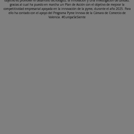
objetivo es promover el desarrollo tecnológico, la innovación y una investigación de calidad,
gracias al cual ha puesto en marcha un Plan de Acción con el objetivo de mejorar la
competitividad empresarial apoyada en la innovación de la pyme, durante el año 2025. Para
ello ha contado con el apoyo del Programa Pyme Innova de la Cámara de Comercio de
Valencia. #EuropaSeSiente