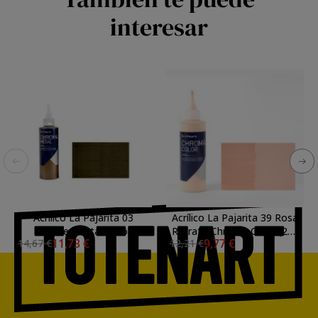
interesar
Acrílico La Pajarita 03
Acrílico La Pajarita 39 Rosa
Bronce (Metalizado)
Retrato Chroma Color (200
11,73 €
9,77 €
14,67 €
12,21 €
Chroma color (200 ml.)
ml.)