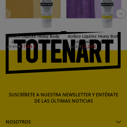
Acrílico Liquitex Heavy Body
Acrílico Liquitex Heavy Body
color amarillo de Marte
color púrpura (59 ml)
17,48 €
12,29 €
21,85 €
16,38 €
(138 ml) s1
SUSCRÍBETE A NUESTRA NEWSLETTER Y ENTÉRATE
DE LAS ÚLTIMAS NOTICIAS
NOSOTROS