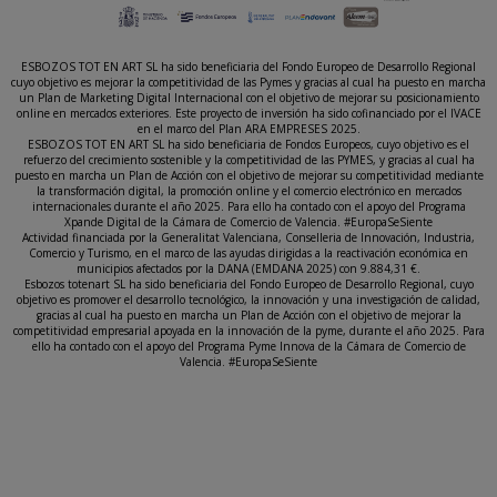
ESBOZOS TOT EN ART SL ha sido beneficiaria del Fondo Europeo de Desarrollo Regional
cuyo objetivo es mejorar la competitividad de las Pymes y gracias al cual ha puesto en marcha
un Plan de Marketing Digital Internacional con el objetivo de mejorar su posicionamiento
online en mercados exteriores. Este proyecto de inversión ha sido cofinanciado por el IVACE
en el marco del Plan ARA EMPRESES 2025.
ESBOZOS TOT EN ART SL ha sido beneficiaria de Fondos Europeos, cuyo objetivo es el
refuerzo del crecimiento sostenible y la competitividad de las PYMES, y gracias al cual ha
puesto en marcha un Plan de Acción con el objetivo de mejorar su competitividad mediante
la transformación digital, la promoción online y el comercio electrónico en mercados
internacionales durante el año 2025. Para ello ha contado con el apoyo del Programa
Xpande Digital de la Cámara de Comercio de Valencia. #EuropaSeSiente
Actividad financiada por la Generalitat Valenciana, Conselleria de Innovación, Industria,
Comercio y Turismo, en el marco de las ayudas dirigidas a la reactivación económica en
municipios afectados por la DANA (EMDANA 2025) con 9.884,31 €.
Esbozos totenart SL ha sido beneficiaria del Fondo Europeo de Desarrollo Regional, cuyo
objetivo es promover el desarrollo tecnológico, la innovación y una investigación de calidad,
gracias al cual ha puesto en marcha un Plan de Acción con el objetivo de mejorar la
competitividad empresarial apoyada en la innovación de la pyme, durante el año 2025. Para
ello ha contado con el apoyo del Programa Pyme Innova de la Cámara de Comercio de
Valencia. #EuropaSeSiente