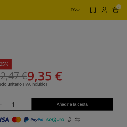
0
ES
-25%
9,35 €
2,47 €
cio unitario (IVA incluido)
Añadir a la cesta