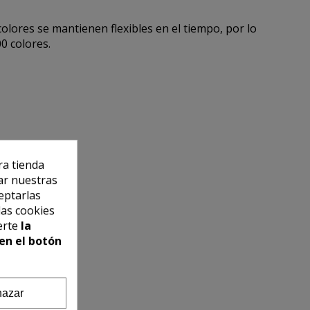
colores se mantienen flexibles en el tiempo, por lo
00 colores.
ra tienda
ar nuestras
eptarlas
las cookies
erte
la
en el botón
azar