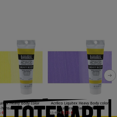
iquitex Heavy Body color
Acrílico Liquitex Heavy Body color
o hansa claro (59 ml)
púrpura brillante (59 ml)
6 €
9,35 €
12,47 €