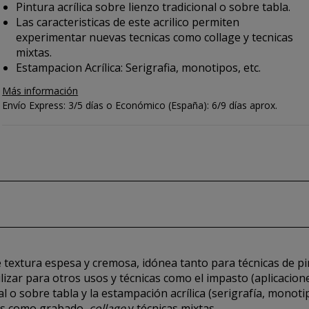
Pintura acrílica sobre lienzo tradicional o sobre tabla.
Las caracteristicas de este acrilico permiten
experimentar nuevas tecnicas como collage y tecnicas
mixtas.
Estampacion Acrílica: Serigrafia, monotipos, etc.
Más información
Envío Express: 3/5 días o Económico (España): 6/9 días aprox.
 textura espesa y cremosa, idónea tanto para técnicas de pi
ilizar para otros usos y técnicas como el impasto (aplicacio
al o sobre tabla y la estampación acrílica (serigrafía, monotip
cas como grabado,
collage
y técnicas mixtas.