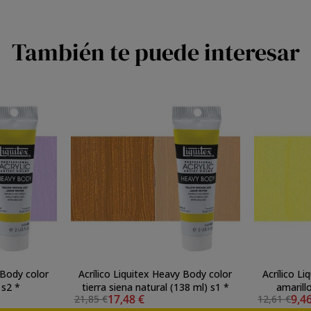
También te puede interesar
 Body color
Acrílico Liquitex Heavy Body color
Acrílico L
 s2 *
tierra siena natural (138 ml) s1 *
amarill
17,48 €
9,4
21,85 €
12,61 €