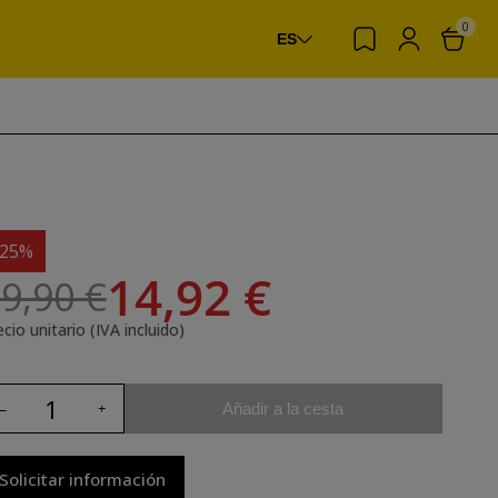
0
ES
-25%
14,92 €
9,90 €
cio unitario (IVA incluido)
Añadir a la cesta
Solicitar información