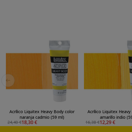
Acrílico Liquitex Heavy Body color
Acrílico Liquitex Heavy
naranja cadmio (59 ml)
amarillo indio (5
18,30 €
12,29 €
24,40 €
16,38 €