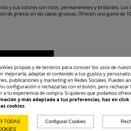
ento y sus colores son ricos, permanenetes y brillantes. Los 
rición de grietas en las capas gruesas. Ofrecen una gama de 1
ookies propias y de terceros para conocer los usos de nuest
er mejorarla, adaptar el contenido a tus gustos y personaliz
es, publicaciones y marketing en Redes Sociales. Puedes ac
r tu configuración o rechazarlas con el botón, pero rechazar 
r a tu experiencia de compra. Si quieres que podamos ofrec
mación y más adaptada a tus preferencias, haz en click 
las cookies
R TODAS
Configurar Cookies
Rech
OOKIES