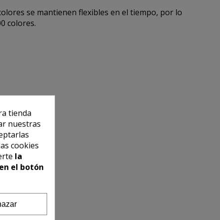
colores se mantienen flexibles en el tiempo, por lo
00 colores.
ra tienda
ar nuestras
eptarlas
las cookies
erte
la
en el botón
azar