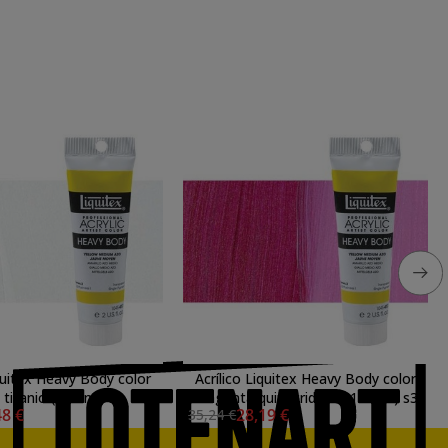
iquitex Heavy Body color
Acrílico Liquitex Heavy Body color
 titanio (138 ml) s1
magenta quinacridona (138 ml) s3
48 €
28,19 €
35,24 €