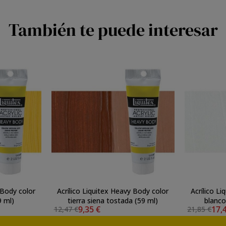
También te puede interesar
 Body color
Acrílico Liquitex Heavy Body color
Acrílico L
9 ml)
tierra siena tostada (59 ml)
blanco
9,35 €
17,
12,47 €
21,85 €