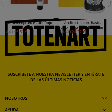
Acrilico Liquitex Basics Rojo
Acrílico Liquitex Basics
de Marte, 118 ml.
color tono amarillo cadmio
5,61 €
24,22 €
8,01 €
34,60 €
medio (946 ml)
SUSCRÍBETE A NUESTRA NEWSLETTER Y ENTÉRATE
DE LAS ÚLTIMAS NOTICIAS
NOSOTROS
AYUDA