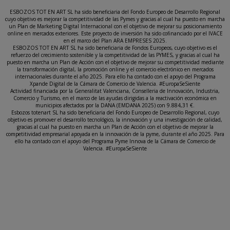
ESBOZOS TOT EN ART SL ha sido beneficiaria del Fondo Europeo de Desarrollo Regional
cuyo objetivo es mejorar la competitividad de las Pymes y gracias al cual ha puesto en marcha
un Plan de Marketing Digital Internacional con el objetivo de mejorar su posicionamiento
online en mercados exteriores. Este proyecto de inversión ha sido cofinanciado por el IVACE
en el marco del Plan ARA EMPRESES 2025.
ESBOZOS TOT EN ART SL ha sido beneficiaria de Fondos Europeos, cuyo objetivo es el
refuerzo del crecimiento sostenible y la competitividad de las PYMES, y gracias al cual ha
puesto en marcha un Plan de Acción con el objetivo de mejorar su competitividad mediante
la transformación digital, la promoción online y el comercio electrónico en mercados
internacionales durante el año 2025. Para ello ha contado con el apoyo del Programa
Xpande Digital de la Cámara de Comercio de Valencia. #EuropaSeSiente
Actividad financiada por la Generalitat Valenciana, Conselleria de Innovación, Industria,
Comercio y Turismo, en el marco de las ayudas dirigidas a la reactivación económica en
municipios afectados por la DANA (EMDANA 2025) con 9.884,31 €.
Esbozos totenart SL ha sido beneficiaria del Fondo Europeo de Desarrollo Regional, cuyo
objetivo es promover el desarrollo tecnológico, la innovación y una investigación de calidad,
gracias al cual ha puesto en marcha un Plan de Acción con el objetivo de mejorar la
competitividad empresarial apoyada en la innovación de la pyme, durante el año 2025. Para
ello ha contado con el apoyo del Programa Pyme Innova de la Cámara de Comercio de
Valencia. #EuropaSeSiente