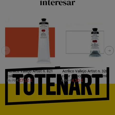
interesar
Acrílico Vallejo Artist n. 821
Acrílico Vallejo Artist n. 320
color naranja pirrol (200 ml)
color blanco de zinc (60 ml)
27,52 €
4,50 €
36,70 €
6,00 €