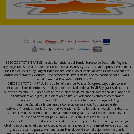
ESBOZOS TOT EN ART SL ha sido beneficiaria del Fondo Europeo de Desarrollo Regional
cuyo objetivo es mejorar la competitividad de las Pymes y gracias al cual ha puesto en marcha
un Plan de Marketing Digital Internacional con el objetivo de mejorar su posicionamiento
online en mercados exteriores. Este proyecto de inversión ha sido cofinanciado por el IVACE
en el marco del Plan ARA EMPRESES 2025.
ESBOZOS TOT EN ART SL ha sido beneficiaria de Fondos Europeos, cuyo objetivo es el
refuerzo del crecimiento sostenible y la competitividad de las PYMES, y gracias al cual ha
puesto en marcha un Plan de Acción con el objetivo de mejorar su competitividad mediante
la transformación digital, la promoción online y el comercio electrónico en mercados
internacionales durante el año 2025. Para ello ha contado con el apoyo del Programa
Xpande Digital de la Cámara de Comercio de Valencia. #EuropaSeSiente
Actividad financiada por la Generalitat Valenciana, Conselleria de Innovación, Industria,
Comercio y Turismo, en el marco de las ayudas dirigidas a la reactivación económica en
municipios afectados por la DANA (EMDANA 2025) con 9.884,31 €.
Esbozos totenart SL ha sido beneficiaria del Fondo Europeo de Desarrollo Regional, cuyo
objetivo es promover el desarrollo tecnológico, la innovación y una investigación de calidad,
gracias al cual ha puesto en marcha un Plan de Acción con el objetivo de mejorar la
competitividad empresarial apoyada en la innovación de la pyme, durante el año 2025. Para