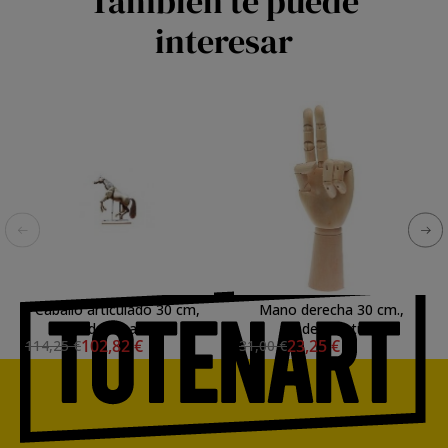
También te puede
interesar
Caballo articulado 30 cm,
Mano derecha 30 cm.,
madera natural
madera natural
102,82 €
23,25 €
114,25 €
31,00 €