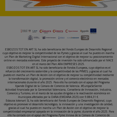
ESBOZOS TOT EN ART SL ha sido beneficiaria del Fondo Europeo de Desarrollo Regional
cuyo objetivo es mejorar la competitividad de las Pymes y gracias al cual ha puesto en marcha
un Plan de Marketing Digital Internacional con el objetivo de mejorar su posicionamiento
online en mercados exteriores. Este proyecto de inversión ha sido cofinanciado por el IVACE
en el marco del Plan ARA EMPRESES 2025.
ESBOZOS TOT EN ART SL ha sido beneficiaria de Fondos Europeos, cuyo objetivo es el
refuerzo del crecimiento sostenible y la competitividad de las PYMES, y gracias al cual ha
puesto en marcha un Plan de Acción con el objetivo de mejorar su competitividad mediante
la transformación digital, la promoción online y el comercio electrónico en mercados
internacionales durante el año 2025. Para ello ha contado con el apoyo del Programa
Xpande Digital de la Cámara de Comercio de Valencia. #EuropaSeSiente
Actividad financiada por la Generalitat Valenciana, Conselleria de Innovación, Industria,
Comercio y Turismo, en el marco de las ayudas dirigidas a la reactivación económica en
municipios afectados por la DANA (EMDANA 2025) con 9.884,31 €.
Esbozos totenart SL ha sido beneficiaria del Fondo Europeo de Desarrollo Regional, cuyo
objetivo es promover el desarrollo tecnológico, la innovación y una investigación de calidad,
gracias al cual ha puesto en marcha un Plan de Acción con el objetivo de mejorar la
competitividad empresarial apoyada en la innovación de la pyme, durante el año 2025. Para
ello ha contado con el apoyo del Programa Pyme Innova de la Cámara de Comercio de