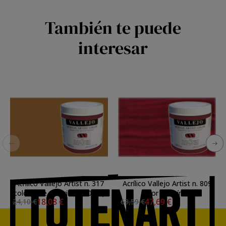
También te puede
interesar
Acrílico Vallejo Artist n. 317
Acrílico Vallejo Artist n. 809
color ocre amarillo (500 ml)
color carmín de
18,08 €
47,69 €
24,10 €
63,59 €
quinacridona (500 ml)