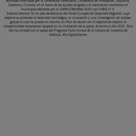
Actividad financiada por la Generalitat Valenciana, Conselleria de Innovación, Industria,
Comercio y Turismo, en el marco de las ayudas dirigidas a la reactivación económica en
municipios afectados por la DANA (EMDANA 2025) con 9.884,31 €.
Esbozos totenart SL ha sido beneficiaria del Fondo Europeo de Desarrollo Regional, cuyo
objetivo es promover el desarrollo tecnológico, la innovación y una investigación de calidad,
gracias al cual ha puesto en marcha un Plan de Acción con el objetivo de mejorar la
competitividad empresarial apoyada en la innovación de la pyme, durante el año 2025. Para
ello ha contado con el apoyo del Programa Pyme Innova de la Cámara de Comercio de
Valencia. #EuropaSeSiente