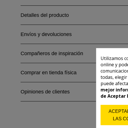
Detalles del producto
Envíos y devoluciones
Compañeros de inspiración
Utilizamos c
online y pod
comunicacion
Comprar en tienda física
todas, elegi
puede afecta
mejor infor
Opiniones de clientes
de Aceptar 
ACEPTA
LAS C