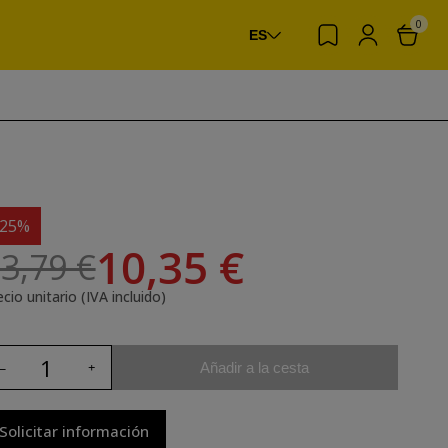
0
ES
-25%
10,35 €
3,79 €
cio unitario (IVA incluido)
Añadir a la cesta
Solicitar información