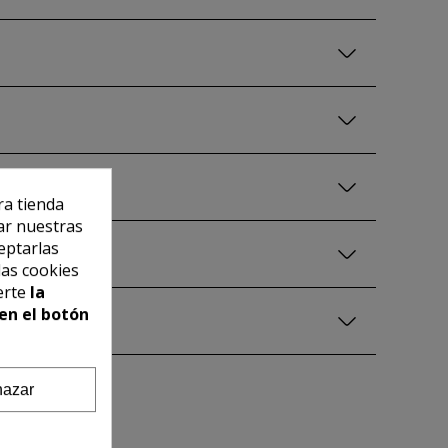
ra tienda
ar nuestras
eptarlas
las cookies
erte
la
en el botón
azar