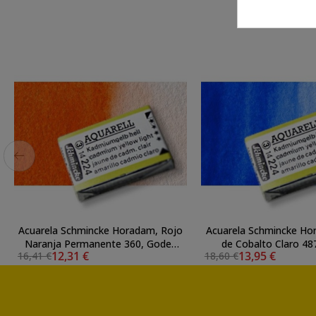
Acuarela Schmincke Horadam, Rojo
Acuarela Schmincke Ho
Naranja Permanente 360, Godet
de Cobalto Claro 48
12,31 €
13,95 €
16,41 €
18,60 €
Completo. S.3 *
Completo. S.4