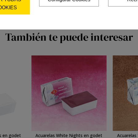
OOKIES
También te puede interesar
s en godet
Acuarelas White Nights en godet
Acuarelas