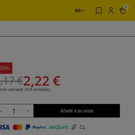
0
ES
-30%
2,22 €
,17 €
cio unitario (IVA incluido)
Añadir a la cesta