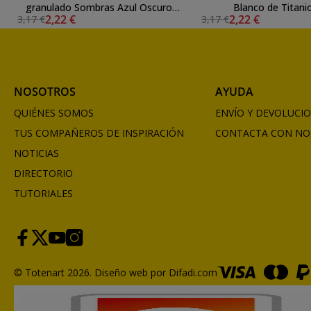
granulado Sombras Azul Oscuro
Blanco de Titani
2,22 €
2,22 €
3,17 €
3,17 €
(Dark Blue Shadows) 555
NOSOTROS
AYUDA
QUIÉNES SOMOS
ENVÍO Y DEVOLUCI
TUS COMPAÑEROS DE INSPIRACIÓN
CONTACTA CON NO
NOTICIAS
DIRECTORIO
TUTORIALES
© Totenart 2026.
Diseño web por Difadi.com