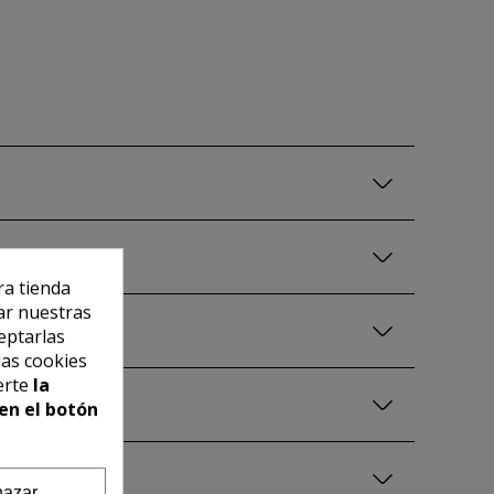
ra tienda
ar nuestras
eptarlas
las cookies
erte
la
en el botón
azar