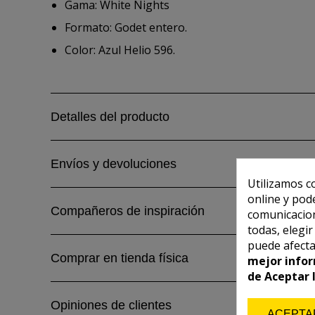
Gama: White Nights
Formato: Godet entero.
Color: Azul Helio 596.
Detalles del producto
Envíos y devoluciones
Utilizamos c
online y pod
Compañeros de inspiración
comunicacion
todas, elegi
puede afecta
Comprar en tienda física
mejor infor
de Aceptar 
Opiniones de clientes
ACEPTA