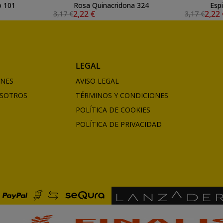
o 101
Rosa Quinacridona 324
Esp
2,22 €
2,22
3,17 €
3,17 €
LEGAL
ONES
AVISO LEGAL
SOTROS
TÉRMINOS Y CONDICIONES
POLÍTICA DE COOKIES
POLÍTICA DE PRIVACIDAD