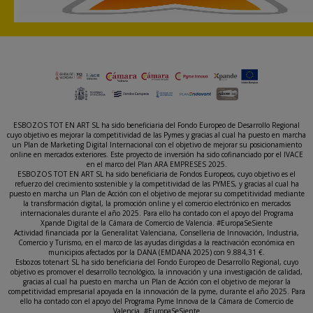
ESBOZOS TOT EN ART SL ha sido beneficiaria del Fondo Europeo de Desarrollo Regional
cuyo objetivo es mejorar la competitividad de las Pymes y gracias al cual ha puesto en marcha
un Plan de Marketing Digital Internacional con el objetivo de mejorar su posicionamiento
online en mercados exteriores. Este proyecto de inversión ha sido cofinanciado por el IVACE
en el marco del Plan ARA EMPRESES 2025.
ESBOZOS TOT EN ART SL ha sido beneficiaria de Fondos Europeos, cuyo objetivo es el
refuerzo del crecimiento sostenible y la competitividad de las PYMES, y gracias al cual ha
puesto en marcha un Plan de Acción con el objetivo de mejorar su competitividad mediante
la transformación digital, la promoción online y el comercio electrónico en mercados
internacionales durante el año 2025. Para ello ha contado con el apoyo del Programa
Xpande Digital de la Cámara de Comercio de Valencia. #EuropaSeSiente
Actividad financiada por la Generalitat Valenciana, Conselleria de Innovación, Industria,
Comercio y Turismo, en el marco de las ayudas dirigidas a la reactivación económica en
municipios afectados por la DANA (EMDANA 2025) con 9.884,31 €.
Esbozos totenart SL ha sido beneficiaria del Fondo Europeo de Desarrollo Regional, cuyo
objetivo es promover el desarrollo tecnológico, la innovación y una investigación de calidad,
gracias al cual ha puesto en marcha un Plan de Acción con el objetivo de mejorar la
competitividad empresarial apoyada en la innovación de la pyme, durante el año 2025. Para
ello ha contado con el apoyo del Programa Pyme Innova de la Cámara de Comercio de
Valencia. #EuropaSeSiente