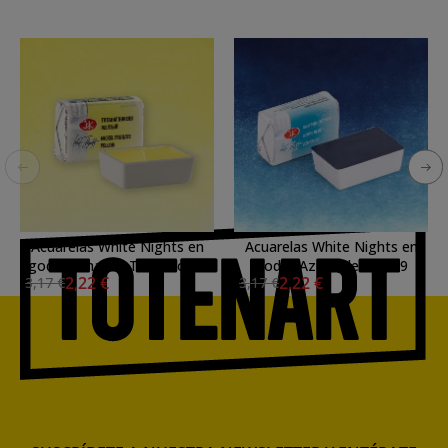
Acuarelas White Nights en
Acuarelas White Nights en
godet Amarillo Titanato de
godet Azul Celeste 519
2,22 €
2,22 €
3,17 €
3,17 €
Niquel 271