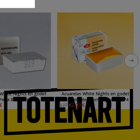
 White Nights en godet
Acuarelas White Nights en godet
Perla 819 (Pastel)
Titanato de Cromo Amarillo 274
 €
2,99 €
4,27 €