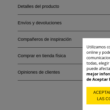
Detalles del producto
Envíos y devoluciones
Compañeros de inspiración
Utilizamos c
online y pod
Comprar en tienda física
comunicacion
todas, elegi
puede afecta
Opiniones de clientes
mejor infor
de Aceptar 
ACEPTA
LAS C