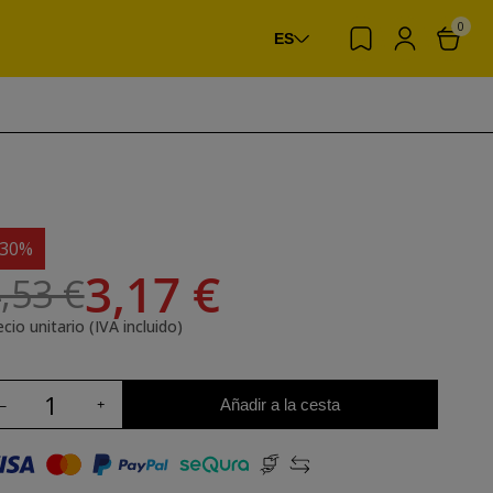
0
ES
-30%
3,17 €
,53 €
cio unitario (IVA incluido)
Añadir a la cesta