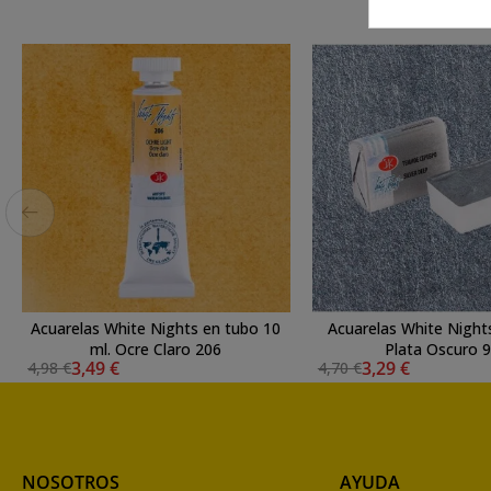
Acuarelas White Nights en tubo 10
Acuarelas White Night
ml. Ocre Claro 206
Plata Oscuro 
3,49 €
3,29 €
4,98 €
4,70 €
NOSOTROS
AYUDA