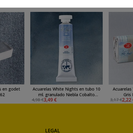
s en godet
Acuarelas White Nights en tubo 10
Acuarelas
962
ml. granulado Niebla Cobalto
Gris 
3,49 €
2,22
4,98 €
3,17 €
(Cobalt Mist) 560
LEGAL