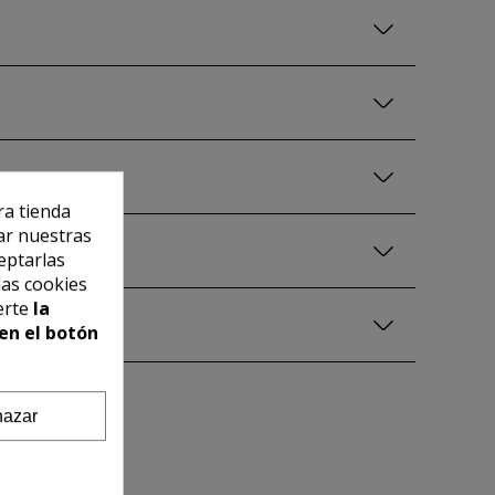
ra tienda
ar nuestras
eptarlas
las cookies
erte
la
en el botón
azar