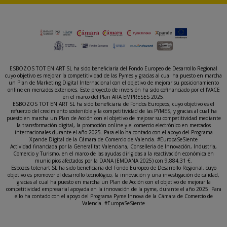
ESBOZOS TOT EN ART SL ha sido beneficiaria del Fondo Europeo de Desarrollo Regional
cuyo objetivo es mejorar la competitividad de las Pymes y gracias al cual ha puesto en marcha
un Plan de Marketing Digital Internacional con el objetivo de mejorar su posicionamiento
online en mercados exteriores. Este proyecto de inversión ha sido cofinanciado por el IVACE
en el marco del Plan ARA EMPRESES 2025.
ESBOZOS TOT EN ART SL ha sido beneficiaria de Fondos Europeos, cuyo objetivo es el
refuerzo del crecimiento sostenible y la competitividad de las PYMES, y gracias al cual ha
puesto en marcha un Plan de Acción con el objetivo de mejorar su competitividad mediante
la transformación digital, la promoción online y el comercio electrónico en mercados
internacionales durante el año 2025. Para ello ha contado con el apoyo del Programa
Xpande Digital de la Cámara de Comercio de Valencia. #EuropaSeSiente
Actividad financiada por la Generalitat Valenciana, Conselleria de Innovación, Industria,
Comercio y Turismo, en el marco de las ayudas dirigidas a la reactivación económica en
municipios afectados por la DANA (EMDANA 2025) con 9.884,31 €.
Esbozos totenart SL ha sido beneficiaria del Fondo Europeo de Desarrollo Regional, cuyo
objetivo es promover el desarrollo tecnológico, la innovación y una investigación de calidad,
gracias al cual ha puesto en marcha un Plan de Acción con el objetivo de mejorar la
competitividad empresarial apoyada en la innovación de la pyme, durante el año 2025. Para
ello ha contado con el apoyo del Programa Pyme Innova de la Cámara de Comercio de
Valencia. #EuropaSeSiente