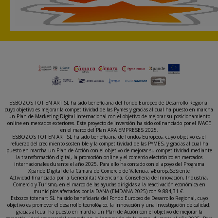
ESBOZOS TOT EN ART SL ha sido beneficiaria del Fondo Europeo de Desarrollo Regional
cuyo objetivo es mejorar la competitividad de las Pymes y gracias al cual ha puesto en marcha
un Plan de Marketing Digital Internacional con el objetivo de mejorar su posicionamiento
online en mercados exteriores. Este proyecto de inversión ha sido cofinanciado por el IVACE
en el marco del Plan ARA EMPRESES 2025.
ESBOZOS TOT EN ART SL ha sido beneficiaria de Fondos Europeos, cuyo objetivo es el
refuerzo del crecimiento sostenible y la competitividad de las PYMES, y gracias al cual ha
puesto en marcha un Plan de Acción con el objetivo de mejorar su competitividad mediante
la transformación digital, la promoción online y el comercio electrónico en mercados
internacionales durante el año 2025. Para ello ha contado con el apoyo del Programa
Xpande Digital de la Cámara de Comercio de Valencia. #EuropaSeSiente
Actividad financiada por la Generalitat Valenciana, Conselleria de Innovación, Industria,
Comercio y Turismo, en el marco de las ayudas dirigidas a la reactivación económica en
municipios afectados por la DANA (EMDANA 2025) con 9.884,31 €.
Esbozos totenart SL ha sido beneficiaria del Fondo Europeo de Desarrollo Regional, cuyo
objetivo es promover el desarrollo tecnológico, la innovación y una investigación de calidad,
gracias al cual ha puesto en marcha un Plan de Acción con el objetivo de mejorar la