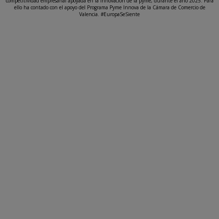
competitividad empresarial apoyada en la innovación de la pyme, durante el año 2025. Para
ello ha contado con el apoyo del Programa Pyme Innova de la Cámara de Comercio de
Valencia. #EuropaSeSiente