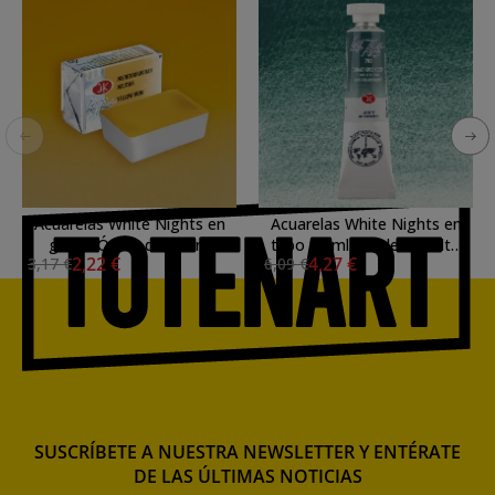
Acuarelas White Nights en
Acuarelas White Nights en
godet Óxido de Hierro
tubo 10 ml. Verde Cobalto
2,22 €
4,27 €
3,17 €
6,09 €
Amarillo 270
Oscuro 705
SUSCRÍBETE A NUESTRA NEWSLETTER Y ENTÉRATE
DE LAS ÚLTIMAS NOTICIAS