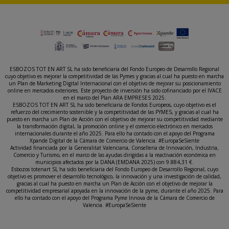
ESBOZOS TOT EN ART SL ha sido beneficiaria del Fondo Europeo de Desarrollo Regional
cuyo objetivo es mejorar la competitividad de las Pymes y gracias al cual ha puesto en marcha
un Plan de Marketing Digital Internacional con el objetivo de mejorar su posicionamiento
online en mercados exteriores. Este proyecto de inversión ha sido cofinanciado por el IVACE
en el marco del Plan ARA EMPRESES 2025.
ESBOZOS TOT EN ART SL ha sido beneficiaria de Fondos Europeos, cuyo objetivo es el
refuerzo del crecimiento sostenible y la competitividad de las PYMES, y gracias al cual ha
puesto en marcha un Plan de Acción con el objetivo de mejorar su competitividad mediante
la transformación digital, la promoción online y el comercio electrónico en mercados
internacionales durante el año 2025. Para ello ha contado con el apoyo del Programa
Xpande Digital de la Cámara de Comercio de Valencia. #EuropaSeSiente
Actividad financiada por la Generalitat Valenciana, Conselleria de Innovación, Industria,
Comercio y Turismo, en el marco de las ayudas dirigidas a la reactivación económica en
municipios afectados por la DANA (EMDANA 2025) con 9.884,31 €.
Esbozos totenart SL ha sido beneficiaria del Fondo Europeo de Desarrollo Regional, cuyo
objetivo es promover el desarrollo tecnológico, la innovación y una investigación de calidad,
gracias al cual ha puesto en marcha un Plan de Acción con el objetivo de mejorar la
competitividad empresarial apoyada en la innovación de la pyme, durante el año 2025. Para
ello ha contado con el apoyo del Programa Pyme Innova de la Cámara de Comercio de
Valencia. #EuropaSeSiente