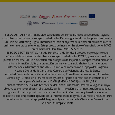
ESBOZOS TOT EN ART SL ha sido beneficiaria del Fondo Europeo de Desarrollo Regional
cuyo objetivo es mejorar la competitividad de las Pymes y gracias al cual ha puesto en marcha
un Plan de Marketing Digital Internacional con el objetivo de mejorar su posicionamiento
online en mercados exteriores. Este proyecto de inversión ha sido cofinanciado por el IVACE
en el marco del Plan ARA EMPRESES 2025.
ESBOZOS TOT EN ART SL ha sido beneficiaria de Fondos Europeos, cuyo objetivo es el
refuerzo del crecimiento sostenible y la competitividad de las PYMES, y gracias al cual ha
puesto en marcha un Plan de Acción con el objetivo de mejorar su competitividad mediante
la transformación digital, la promoción online y el comercio electrónico en mercados
internacionales durante el año 2025. Para ello ha contado con el apoyo del Programa
Xpande Digital de la Cámara de Comercio de Valencia. #EuropaSeSiente
Actividad financiada por la Generalitat Valenciana, Conselleria de Innovación, Industria,
Comercio y Turismo, en el marco de las ayudas dirigidas a la reactivación económica en
municipios afectados por la DANA (EMDANA 2025) con 9.884,31 €.
Esbozos totenart SL ha sido beneficiaria del Fondo Europeo de Desarrollo Regional, cuyo
objetivo es promover el desarrollo tecnológico, la innovación y una investigación de calidad,
gracias al cual ha puesto en marcha un Plan de Acción con el objetivo de mejorar la
competitividad empresarial apoyada en la innovación de la pyme, durante el año 2025. Para
ello ha contado con el apoyo del Programa Pyme Innova de la Cámara de Comercio de
Valencia. #EuropaSeSiente