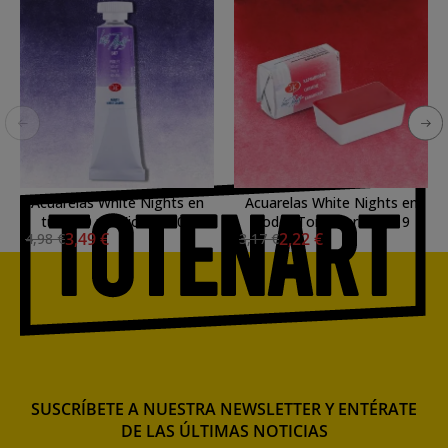
Acuarelas White Nights en
Acuarelas White Nights en
tubo 10 ml. Violeta 607
godet Tono Carmín 319
3,49 €
2,22 €
4,98 €
3,17 €
SUSCRÍBETE A NUESTRA NEWSLETTER Y ENTÉRATE
DE LAS ÚLTIMAS NOTICIAS