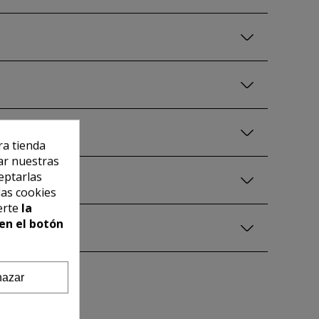
ra tienda
ar nuestras
eptarlas
las cookies
erte
la
en el botón
azar