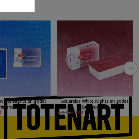
 White Nights en godet
Acuarelas White Nights en godet
himmer 989 (Brillo)
Burdeos 325
 €
2,22 €
3,17 €