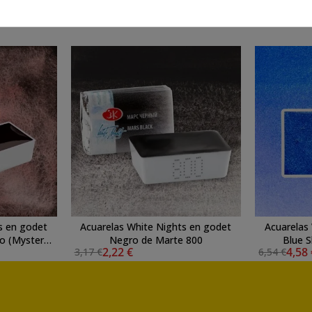
También te puede interesar
s en godet
Acuarelas White Nights en godet
Acuarelas
io (Mystery
Negro de Marte 800
Blue S
2,22 €
4,58
3,17 €
6,54 €
3