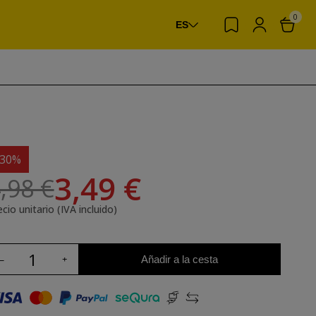
0
ES
-30%
3,49 €
,98 €
cio unitario (IVA incluido)
Añadir a la cesta