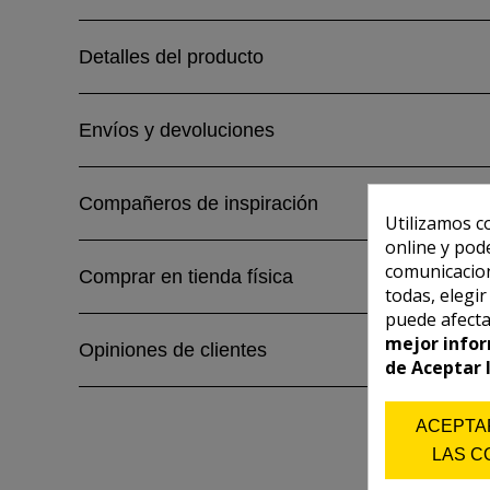
Detalles del producto
Envíos y devoluciones
Compañeros de inspiración
Utilizamos c
online y pod
comunicacion
Comprar en tienda física
todas, elegi
puede afecta
mejor infor
Opiniones de clientes
de Aceptar 
ACEPTA
LAS C