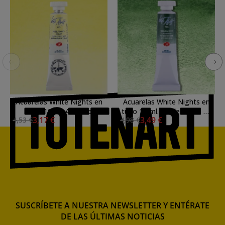
Acuarelas White Nights en
Acuarelas White Nights en
tubo 10 ml. Amarillo
tubo 10 ml. Verde Oxido de
3,17 €
3,49 €
4,53 €
4,98 €
Titanato de Niquel 271
Cromo 704
SUSCRÍBETE A NUESTRA NEWSLETTER Y ENTÉRATE
DE LAS ÚLTIMAS NOTICIAS