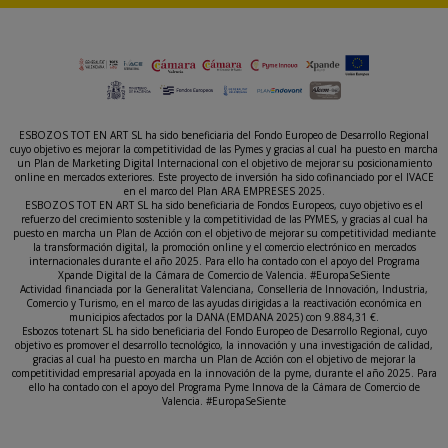
ESBOZOS TOT EN ART SL ha sido beneficiaria del Fondo Europeo de Desarrollo Regional
cuyo objetivo es mejorar la competitividad de las Pymes y gracias al cual ha puesto en marcha
un Plan de Marketing Digital Internacional con el objetivo de mejorar su posicionamiento
online en mercados exteriores. Este proyecto de inversión ha sido cofinanciado por el IVACE
en el marco del Plan ARA EMPRESES 2025.
ESBOZOS TOT EN ART SL ha sido beneficiaria de Fondos Europeos, cuyo objetivo es el
refuerzo del crecimiento sostenible y la competitividad de las PYMES, y gracias al cual ha
puesto en marcha un Plan de Acción con el objetivo de mejorar su competitividad mediante
la transformación digital, la promoción online y el comercio electrónico en mercados
internacionales durante el año 2025. Para ello ha contado con el apoyo del Programa
Xpande Digital de la Cámara de Comercio de Valencia. #EuropaSeSiente
Actividad financiada por la Generalitat Valenciana, Conselleria de Innovación, Industria,
Comercio y Turismo, en el marco de las ayudas dirigidas a la reactivación económica en
municipios afectados por la DANA (EMDANA 2025) con 9.884,31 €.
Esbozos totenart SL ha sido beneficiaria del Fondo Europeo de Desarrollo Regional, cuyo
objetivo es promover el desarrollo tecnológico, la innovación y una investigación de calidad,
gracias al cual ha puesto en marcha un Plan de Acción con el objetivo de mejorar la
competitividad empresarial apoyada en la innovación de la pyme, durante el año 2025. Para
ello ha contado con el apoyo del Programa Pyme Innova de la Cámara de Comercio de
Valencia. #EuropaSeSiente