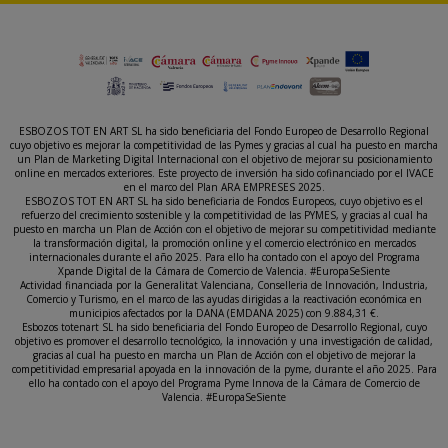
ESBOZOS TOT EN ART SL ha sido beneficiaria del Fondo Europeo de Desarrollo Regional
cuyo objetivo es mejorar la competitividad de las Pymes y gracias al cual ha puesto en marcha
un Plan de Marketing Digital Internacional con el objetivo de mejorar su posicionamiento
online en mercados exteriores. Este proyecto de inversión ha sido cofinanciado por el IVACE
en el marco del Plan ARA EMPRESES 2025.
ESBOZOS TOT EN ART SL ha sido beneficiaria de Fondos Europeos, cuyo objetivo es el
refuerzo del crecimiento sostenible y la competitividad de las PYMES, y gracias al cual ha
puesto en marcha un Plan de Acción con el objetivo de mejorar su competitividad mediante
la transformación digital, la promoción online y el comercio electrónico en mercados
internacionales durante el año 2025. Para ello ha contado con el apoyo del Programa
Xpande Digital de la Cámara de Comercio de Valencia. #EuropaSeSiente
Actividad financiada por la Generalitat Valenciana, Conselleria de Innovación, Industria,
Comercio y Turismo, en el marco de las ayudas dirigidas a la reactivación económica en
municipios afectados por la DANA (EMDANA 2025) con 9.884,31 €.
Esbozos totenart SL ha sido beneficiaria del Fondo Europeo de Desarrollo Regional, cuyo
objetivo es promover el desarrollo tecnológico, la innovación y una investigación de calidad,
gracias al cual ha puesto en marcha un Plan de Acción con el objetivo de mejorar la
competitividad empresarial apoyada en la innovación de la pyme, durante el año 2025. Para
ello ha contado con el apoyo del Programa Pyme Innova de la Cámara de Comercio de
Valencia. #EuropaSeSiente