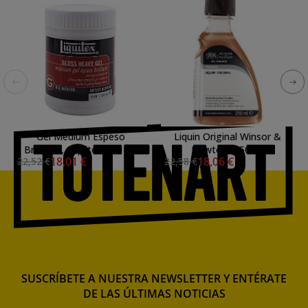
Gel Medium Espeso
Liquin Original Winsor &
Brillante, Liquitex 237 ml.
Newton (250ml)
18,01 €
18,06 €
22,52 €
22,58 €
SUSCRÍBETE A NUESTRA NEWSLETTER Y ENTÉRATE
DE LAS ÚLTIMAS NOTICIAS