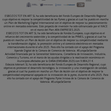
ESBOZOS TOT EN ART SL ha sido beneficiaria del Fondo Europeo de Desarrollo Regional
cuyo objetivo es mejorar la competitividad de las Pymes y gracias al cual ha puesto en marcha
un Plan de Marketing Digital Internacional con el objetivo de mejorar su posicionamiento
online en mercados exteriores. Este proyecto de inversión ha sido cofinanciado por el IVACE
en el marco del Plan ARA EMPRESES 2025.
ESBOZOS TOT EN ART SL ha sido beneficiaria de Fondos Europeos, cuyo objetivo es el
refuerzo del crecimiento sostenible y la competitividad de las PYMES, y gracias al cual ha
puesto en marcha un Plan de Acción con el objetivo de mejorar su competitividad mediante
la transformación digital, la promoción online y el comercio electrónico en mercados
internacionales durante el año 2025. Para ello ha contado con el apoyo del Programa
Xpande Digital de la Cámara de Comercio de Valencia. #EuropaSeSiente
Actividad financiada por la Generalitat Valenciana, Conselleria de Innovación, Industria,
Comercio y Turismo, en el marco de las ayudas dirigidas a la reactivación económica en
municipios afectados por la DANA (EMDANA 2025) con 9.884,31 €.
Esbozos totenart SL ha sido beneficiaria del Fondo Europeo de Desarrollo Regional, cuyo
objetivo es promover el desarrollo tecnológico, la innovación y una investigación de calidad,
gracias al cual ha puesto en marcha un Plan de Acción con el objetivo de mejorar la
competitividad empresarial apoyada en la innovación de la pyme, durante el año 2025. Para
ello ha contado con el apoyo del Programa Pyme Innova de la Cámara de Comercio de
Valencia. #EuropaSeSiente