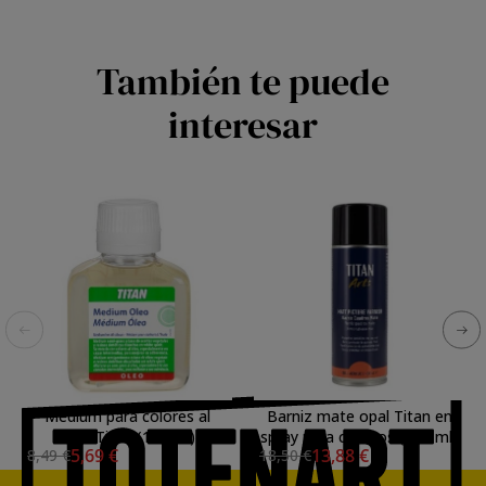
También te puede
interesar
Medium para colores al
Barniz mate opal Titan en
óleo Titan (100 ml)
spray para cuadros (400 ml)
5,69 €
13,88 €
8,49 €
18,50 €