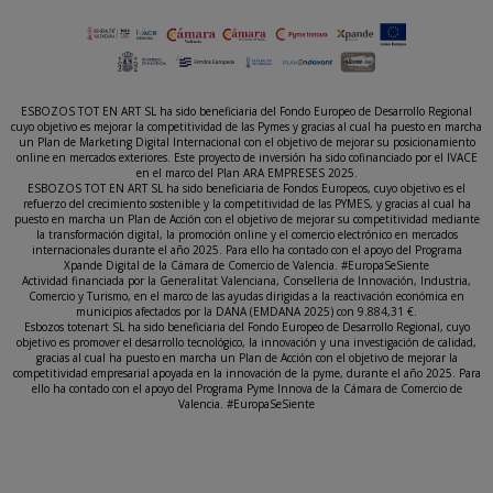
ESBOZOS TOT EN ART SL ha sido beneficiaria del Fondo Europeo de Desarrollo Regional
cuyo objetivo es mejorar la competitividad de las Pymes y gracias al cual ha puesto en marcha
un Plan de Marketing Digital Internacional con el objetivo de mejorar su posicionamiento
online en mercados exteriores. Este proyecto de inversión ha sido cofinanciado por el IVACE
en el marco del Plan ARA EMPRESES 2025.
ESBOZOS TOT EN ART SL ha sido beneficiaria de Fondos Europeos, cuyo objetivo es el
refuerzo del crecimiento sostenible y la competitividad de las PYMES, y gracias al cual ha
puesto en marcha un Plan de Acción con el objetivo de mejorar su competitividad mediante
la transformación digital, la promoción online y el comercio electrónico en mercados
internacionales durante el año 2025. Para ello ha contado con el apoyo del Programa
Xpande Digital de la Cámara de Comercio de Valencia. #EuropaSeSiente
Actividad financiada por la Generalitat Valenciana, Conselleria de Innovación, Industria,
Comercio y Turismo, en el marco de las ayudas dirigidas a la reactivación económica en
municipios afectados por la DANA (EMDANA 2025) con 9.884,31 €.
Esbozos totenart SL ha sido beneficiaria del Fondo Europeo de Desarrollo Regional, cuyo
objetivo es promover el desarrollo tecnológico, la innovación y una investigación de calidad,
gracias al cual ha puesto en marcha un Plan de Acción con el objetivo de mejorar la
competitividad empresarial apoyada en la innovación de la pyme, durante el año 2025. Para
ello ha contado con el apoyo del Programa Pyme Innova de la Cámara de Comercio de
Valencia. #EuropaSeSiente