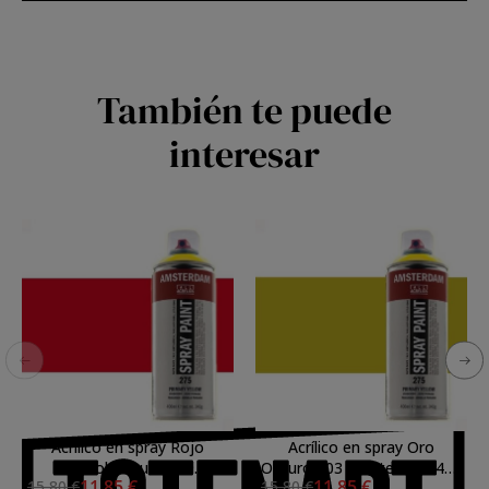
También te puede
interesar
Acrílico en spray Rojo
Acrílico en spray Oro
Naftol Oscuro 399
Oscuro 803 Amsterdam 400
11,85 €
11,85 €
15,80 €
15,80 €
Amsterdam 400 ml.
ml.