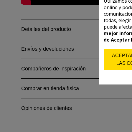
Utilizamos c
online y pod
comunicacion
todas, elegi
puede afecta
Detalles del producto
mejor infor
de Aceptar 
Envíos y devoluciones
ACEPTA
LAS C
Compañeros de inspiración
Comprar en tienda física
Opiniones de clientes