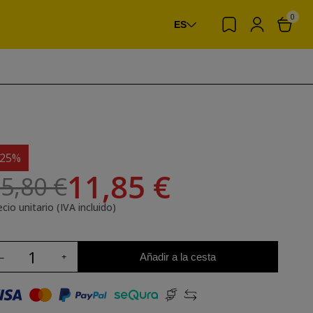
0
ES
-25%
11,85 €
5,80 €
cio unitario (IVA incluido)
Añadir a la cesta