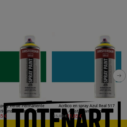
 spray Verde Permanente
Acrílico en spray Azul Real 517
curo 619 Amsterdam 400 ml.
Amsterdam 400 ml.
85 €
11,85 €
15,80 €