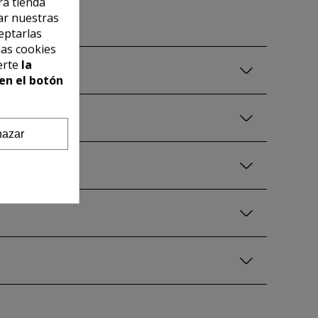
ra tienda
ar nuestras
eptarlas
las cookies
erte
la
en el botón
azar