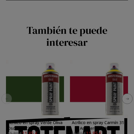
También te puede
interesar
Acrílico en spray Verde Oliva
Acrílico en spray Carmín 318
Oscuro 622 Amsterdam 400
Amsterdam 400 ml.
11,85 €
11,85 €
15,80 €
15,80 €
ml.