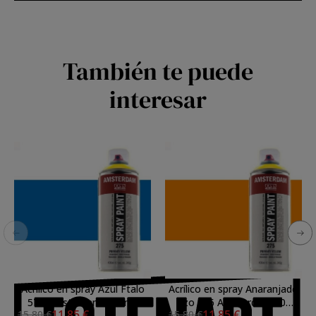
También te puede
interesar
Acrílico en spray Azul Ftalo
Acrílico en spray Anaranjado
570 Amsterdam 400 ml.
Azo 276 Amsterdam 400
11,85 €
11,85 €
15,80 €
15,80 €
ml.