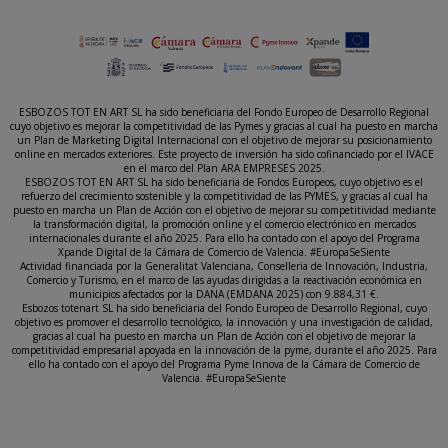
ESBOZOS TOT EN ART SL ha sido beneficiaria del Fondo Europeo de Desarrollo Regional
cuyo objetivo es mejorar la competitividad de las Pymes y gracias al cual ha puesto en marcha
un Plan de Marketing Digital Internacional con el objetivo de mejorar su posicionamiento
online en mercados exteriores. Este proyecto de inversión ha sido cofinanciado por el IVACE
en el marco del Plan ARA EMPRESES 2025.
ESBOZOS TOT EN ART SL ha sido beneficiaria de Fondos Europeos, cuyo objetivo es el
refuerzo del crecimiento sostenible y la competitividad de las PYMES, y gracias al cual ha
puesto en marcha un Plan de Acción con el objetivo de mejorar su competitividad mediante
la transformación digital, la promoción online y el comercio electrónico en mercados
internacionales durante el año 2025. Para ello ha contado con el apoyo del Programa
Xpande Digital de la Cámara de Comercio de Valencia. #EuropaSeSiente
Actividad financiada por la Generalitat Valenciana, Conselleria de Innovación, Industria,
Comercio y Turismo, en el marco de las ayudas dirigidas a la reactivación económica en
municipios afectados por la DANA (EMDANA 2025) con 9.884,31 €.
Esbozos totenart SL ha sido beneficiaria del Fondo Europeo de Desarrollo Regional, cuyo
objetivo es promover el desarrollo tecnológico, la innovación y una investigación de calidad,
gracias al cual ha puesto en marcha un Plan de Acción con el objetivo de mejorar la
competitividad empresarial apoyada en la innovación de la pyme, durante el año 2025. Para
ello ha contado con el apoyo del Programa Pyme Innova de la Cámara de Comercio de
Valencia. #EuropaSeSiente