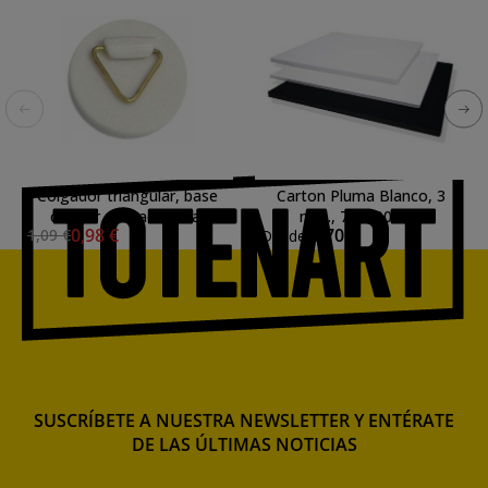
Colgador triangular, base
Carton Pluma Blanco, 3
circular autoadhesiva,
mm., 70x100 cm.
0,98 €
5,70 €
1,09 €
Desde
25mm (unidad)
SUSCRÍBETE A NUESTRA NEWSLETTER Y ENTÉRATE
DE LAS ÚLTIMAS NOTICIAS