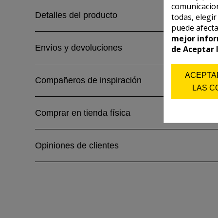
comunicacion
Detalles del producto
todas, elegi
puede afecta
mejor infor
Envíos y devoluciones
de Aceptar 
ACEPTA
Compañeros de inspiración
LAS C
Comprar en tienda física
Opiniones de clientes