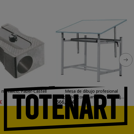
 metálico, Faber-Castell
Mesa de dibujo profesional
regulable con manivela y bandeja,
 €
666,83 €
80x120 cm.