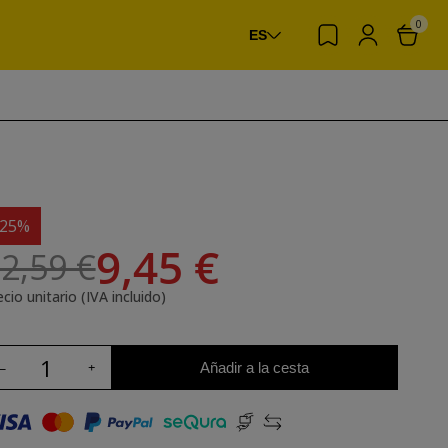
0
ES
-25%
9,45 €
2,59 €
cio unitario (IVA incluido)
Añadir a la cesta