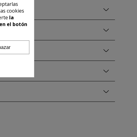
eptarlas
las cookies
erte
la
en el botón
azar