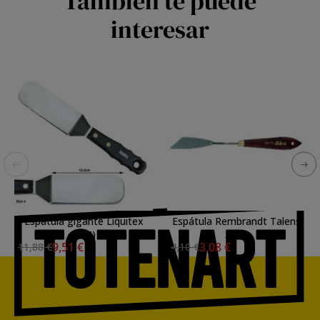
También te puede
interesar
Espátula gigante Liquitex
Espátula Rembrandt Talens
(nº 4)
3020
9,51 €
3,08 €
11,88 €
4,10 €