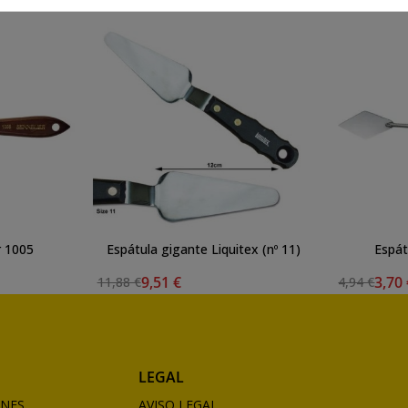
r 1005
Espátula gigante Liquitex (nº 11)
Espát
9,51 €
3,70
11,88 €
4,94 €
LEGAL
ONES
AVISO LEGAL