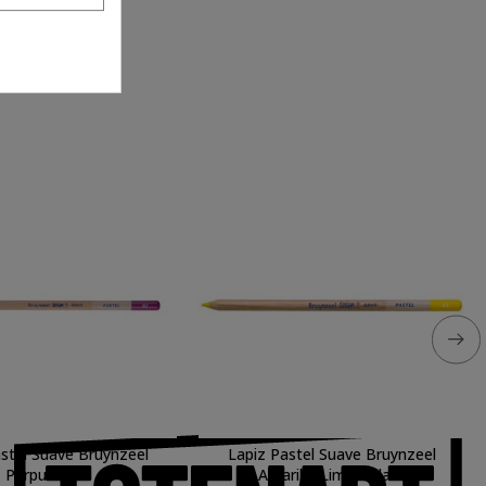
stel Suave Bruynzeel
Lapiz Pastel Suave Bruynzeel
Púrpura 92
Amarillo Limon Claro