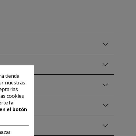
ra tienda
ar nuestras
eptarlas
las cookies
erte
la
en el botón
azar