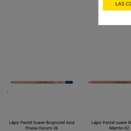
LAS C
Lápiz Pastel Suave Bruynzeel Azul
Lápiz Pastel suave 
Prusia Oscuro 26
Marrón 02