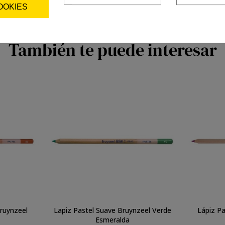
OOKIES
También te puede interesar
Bruynzeel
Lapiz Pastel Suave Bruynzeel Verde
Lápiz Pa
Esmeralda