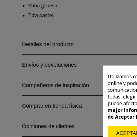
Mina gruesa.
Tiza pastel.
Detalles del producto
Envíos y devoluciones
Utilizamos c
online y pod
Compañeros de inspiración
comunicacion
todas, elegi
puede afecta
Comprar en tienda física
mejor infor
de Aceptar 
Opiniones de clientes
ACEPTA