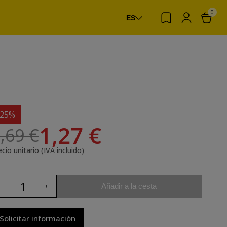
0
ES
-25%
1,27 €
,69 €
cio unitario (IVA incluido)
Añadir a la cesta
Solicitar información