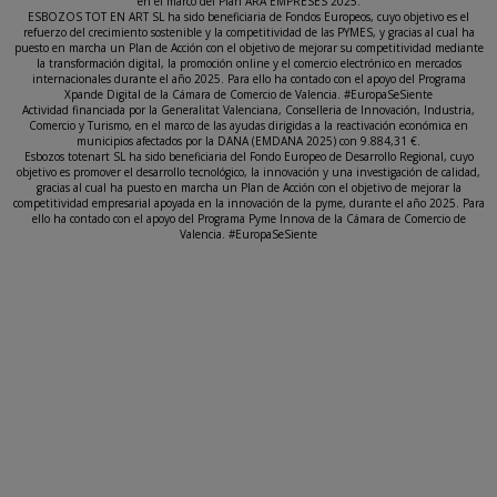
en el marco del Plan ARA EMPRESES 2025.
ESBOZOS TOT EN ART SL ha sido beneficiaria de Fondos Europeos, cuyo objetivo es el
refuerzo del crecimiento sostenible y la competitividad de las PYMES, y gracias al cual ha
puesto en marcha un Plan de Acción con el objetivo de mejorar su competitividad mediante
la transformación digital, la promoción online y el comercio electrónico en mercados
internacionales durante el año 2025. Para ello ha contado con el apoyo del Programa
Xpande Digital de la Cámara de Comercio de Valencia. #EuropaSeSiente
Actividad financiada por la Generalitat Valenciana, Conselleria de Innovación, Industria,
Comercio y Turismo, en el marco de las ayudas dirigidas a la reactivación económica en
municipios afectados por la DANA (EMDANA 2025) con 9.884,31 €.
Esbozos totenart SL ha sido beneficiaria del Fondo Europeo de Desarrollo Regional, cuyo
objetivo es promover el desarrollo tecnológico, la innovación y una investigación de calidad,
gracias al cual ha puesto en marcha un Plan de Acción con el objetivo de mejorar la
competitividad empresarial apoyada en la innovación de la pyme, durante el año 2025. Para
ello ha contado con el apoyo del Programa Pyme Innova de la Cámara de Comercio de
Valencia. #EuropaSeSiente