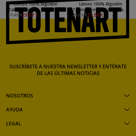
Lienzo 100% Algodón
Lienzo 100% Algodón
Talens formato 15F (65x54
Talens formato 12M (61x38
28,07 €
21,84 €
37,43 €
29,13 €
cm) *
cm) *
SUSCRÍBETE A NUESTRA NEWSLETTER Y ENTÉRATE
DE LAS ÚLTIMAS NOTICIAS
NOSOTROS
AYUDA
LEGAL